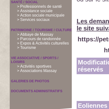
SANTÉ / SOCIAL
> Professionnels de santé
> Assistance sociale
> Action sociale municipale
> Services sociaux
Les demand
le site suiv
PATRIMOINE / TOURISME / CULTURE
> Abbaye de Massay
https://pe
> Parcours de randonnée
> Expos & Activités culturelles
> Tourisme
h
VIE ASSOCIATIVE / SPORTS /
Modificat
LOISIRS
> Activités sportives
réservés
> Associations Massay
GALERIES DE PHOTOS
DOCUMENTS ADMINISTRATIFS
Eoliennes 