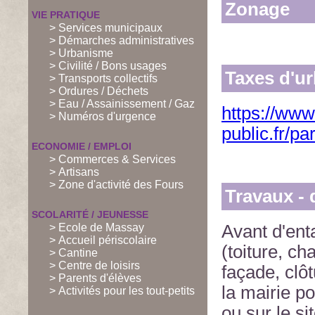
Zonage
VIE PRATIQUE
> Services municipaux
> Démarches administratives
> Urbanisme
> Civilité / Bons usages
Taxes d'u
> Transports collectifs
> Ordures / Déchets
> Eau / Assainissement / Gaz
https://www
> Numéros d'urgence
public.fr/pa
ECONOMIE / EMPLOI
> Commerces & Services
> Artisans
> Zone d'activité des Fours
Travaux - 
SCOLARITÉ / JEUNESSE
> Ecole de Massay
Avant d'ent
> Accueil périscolaire
(toiture, c
> Cantine
> Centre de loisirs
façade, clô
> Parents d'élèves
la mairie p
> Activités pour les tout-petits
ou sur le si