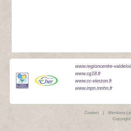
www.regioncentre-valdeloir
www.cg18.fr
www.cc-vierzon.fr
www.inpn.mnhn.fr
Contact
|
Mentions Lé
Copyrigh