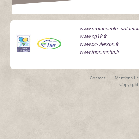
www.regioncentre-valdeloir
www.cg18.fr
www.cc-vierzon.fr
www.inpn.mnhn.fr
Contact
|
Mentions Lé
Copyrigh